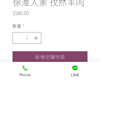
徐淮人家 孜然羊肉
價
$580.00
格
數量
*
新增至購物車
以辛香料炒過的孜然粉,有清香孜然
Phone
LINE
香,香氣不會過於逼人,配上帶點Q筋
和油嫩度的羊肋條部位,大火爆炒,香
氣爆表!約2~3人份。
10491台北市中山區遼寧街45巷2號
Tel
+886 2 27514325
官方LINE:
https://lin.ee/ja8fi9G